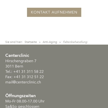
KONTAKT AUFNEHMEN
Sie sind hier:
Startseite
Anti-Aging
Faltenbehandlung
>
>
Centerclinic
Hirschengraben 7
3011
Bern
Tel.:
+41 31 311 58 22
Fax:
+41 31 312 51 22
mail
@centerclinic.ch
Öffnungszeiten
Mo-Fr 08.00–17.00 Uhr
Sa&So geschlossen