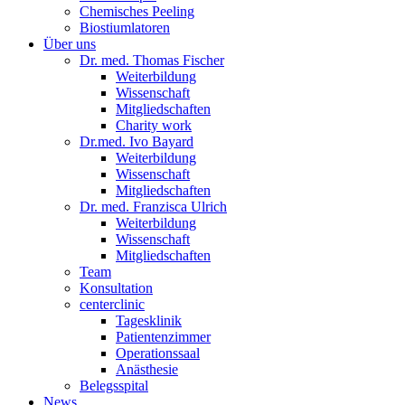
Chemisches Peeling
Biostiumlatoren
Über uns
Dr. med. Thomas Fischer
Weiterbildung
Wissenschaft
Mitgliedschaften
Charity work
Dr.med. Ivo Bayard
Weiterbildung
Wissenschaft
Mitgliedschaften
Dr. med. Franzisca Ulrich
Weiterbildung
Wissenschaft
Mitgliedschaften
Team
Konsultation
centerclinic
Tagesklinik
Patientenzimmer
Operationssaal
Anästhesie
Belegsspital
News