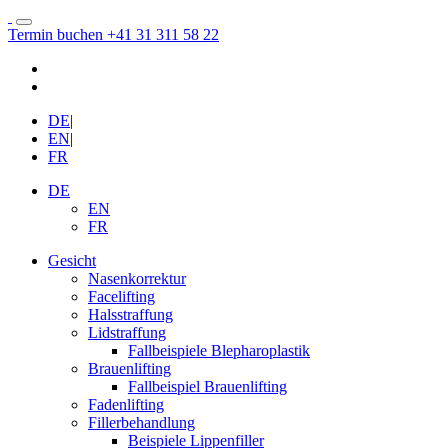
Termin buchen
+41 31 311 58 22
DE
|
EN
|
FR
DE
EN
FR
Gesicht
Nasenkorrektur
Facelifting
Halsstraffung
Lidstraffung
Fallbeispiele Blepharoplastik
Brauenlifting
Fallbeispiel Brauenlifting
Fadenlifting
Fillerbehandlung
Beispiele Lippenfiller