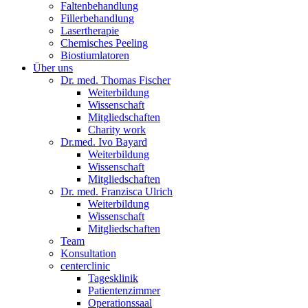
Faltenbehandlung
Fillerbehandlung
Lasertherapie
Chemisches Peeling
Biostiumlatoren
Über uns
Dr. med. Thomas Fischer
Weiterbildung
Wissenschaft
Mitgliedschaften
Charity work
Dr.med. Ivo Bayard
Weiterbildung
Wissenschaft
Mitgliedschaften
Dr. med. Franzisca Ulrich
Weiterbildung
Wissenschaft
Mitgliedschaften
Team
Konsultation
centerclinic
Tagesklinik
Patientenzimmer
Operationssaal