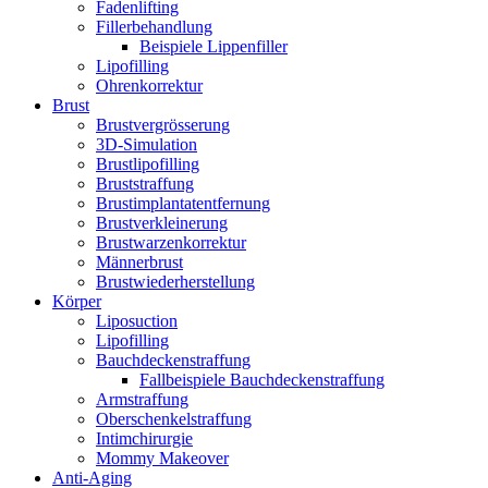
Fadenlifting
Fillerbehandlung
Beispiele Lippenfiller
Lipofilling
Ohrenkorrektur
Brust
Brustvergrösserung
3D-Simulation
Brustlipofilling
Bruststraffung
Brustimplantatentfernung
Brustverkleinerung
Brustwarzenkorrektur
Männerbrust
Brustwiederherstellung
Körper
Liposuction
Lipofilling
Bauchdeckenstraffung
Fallbeispiele Bauchdeckenstraffung
Armstraffung
Oberschenkelstraffung
Intimchirurgie
Mommy Makeover
Anti-Aging