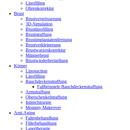
Lipofilling
Ohrenkorrektur
Brust
Brustvergrösserung
3D-Simulation
Brustlipofilling
Bruststraffung
Brustimplantatentfernung
Brustverkleinerung
Brustwarzenkorrektur
Männerbrust
Brustwiederherstellung
Körper
Liposuction
Lipofilling
Bauchdeckenstraffung
Fallbeispiele Bauchdeckenstraffung
Armstraffung
Oberschenkelstraffung
Intimchirurgie
Mommy Makeover
Anti-Aging
Faltenbehandlung
Fillerbehandlung
Lasertherapie