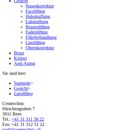
Gesicht
Nasenkorrektur
Facelifting
Halsstraffung
Lidstraffung
Brauenlifting
Fadenlifting
Fillerbehandlung
Lipofilling
Ohrenkorrektur
Brust
Körper
Anti-Aging
Sie sind hier:
Startseite
>
Gesicht
>
Lipofilling
Centerclinic
Hirschengraben 7
3011
Bern
Tel.:
+41 31 311 58 22
Fax:
+41 31 312 51 22
mail
@centerclinic.ch