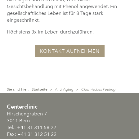
Gesichtsbehandlung mit Phenol angewendet. Ein
gesellschaftliches Leben ist für 8 Tage stark
eingeschränkt.
Höchstens 3x im Leben durchzuführen.
KONTAKT AUFNEHMEN
Sie sind hier:
Startseite
Anti-Aging
Chemisches Peeling
>
>
Centerclinic
Hirschengraben 7
3011
Bern
Tel.:
+41 31 311 58 22
Fax:
+41 31 312 51 22