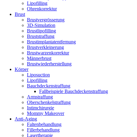
Lipofilling
Ohrenkorrektur
Brust
Brustvergrösserung
3D-Simulation
Brustlipofilling
Bruststraffung
Brustimplantatentfernung
Brustverkleinerung
Brustwarzenkorrektur
Männerbrust
Brustwiederherstellung
Körper
Liposuction
Lipofilling
Bauchdeckenstraffung
Fallbeispiele Bauchdeckenstraffung
Armstraffung
Oberschenkelstraffung
Intimchirurgie
Mommy Makeover
Anti-Aging
Faltenbehandlung
Fillerbehandlung
Lasertherapie