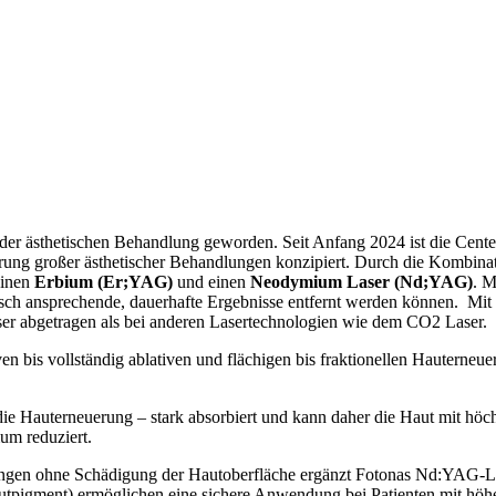
der ästhetischen Behandlung geworden. Seit Anfang 2024 ist die Cente
hrung großer ästhetischer Behandlungen konzipiert. Durch die Kombin
einen
Erbium (Er;YAG)
und einen
Neodymium Laser (Nd;YAG)
. M
sch ansprechende, dauerhafte Ergebnisse entfernt werden können. Mit d
ser abgetragen als bei anderen Lasertechnologien wie dem CO2 Laser.
tiven bis vollständig ablativen und flächigen bis fraktionellen Hauter
ie Hauterneuerung – stark absorbiert und kann daher die Haut mit höc
um reduziert.
ngen ohne Schädigung der Hautoberfläche ergänzt Fotonas Nd:YAG-La
autpigment) ermöglichen eine sichere Anwendung bei Patienten mit höh