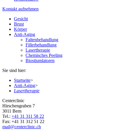
Kontakt aufnehmen
Gesicht
Brust
Körper
Anti-Aging
Faltenbehandlung
Fillerbehandlung
Lasertherapie
Chemisches Peeling
Biostiumlatoren
Sie sind hier:
Startseite
>
Anti-Aging
>
Lasertherapie
Centerclinic
Hirschengraben 7
3011
Bern
Tel.:
+41 31 311 58 22
Fax:
+41 31 312 51 22
mail
@centerclinic.ch