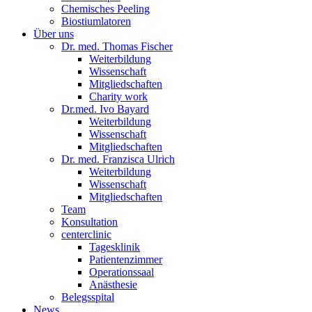
Chemisches Peeling
Biostiumlatoren
Über uns
Dr. med. Thomas Fischer
Weiterbildung
Wissenschaft
Mitgliedschaften
Charity work
Dr.med. Ivo Bayard
Weiterbildung
Wissenschaft
Mitgliedschaften
Dr. med. Franzisca Ulrich
Weiterbildung
Wissenschaft
Mitgliedschaften
Team
Konsultation
centerclinic
Tagesklinik
Patientenzimmer
Operationssaal
Anästhesie
Belegsspital
News