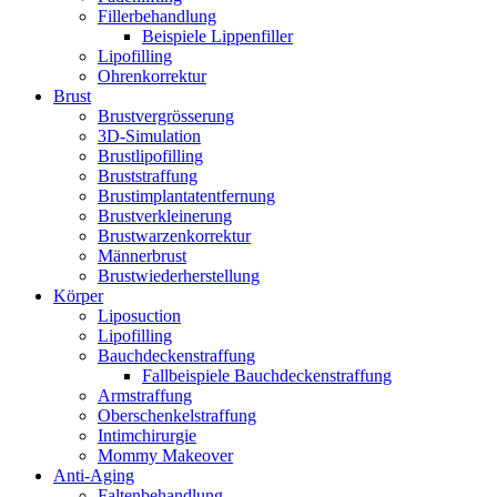
Fillerbehandlung
Beispiele Lippenfiller
Lipofilling
Ohrenkorrektur
Brust
Brustvergrösserung
3D-Simulation
Brustlipofilling
Bruststraffung
Brustimplantatentfernung
Brustverkleinerung
Brustwarzenkorrektur
Männerbrust
Brustwiederherstellung
Körper
Liposuction
Lipofilling
Bauchdeckenstraffung
Fallbeispiele Bauchdeckenstraffung
Armstraffung
Oberschenkelstraffung
Intimchirurgie
Mommy Makeover
Anti-Aging
Faltenbehandlung