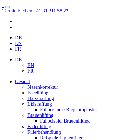
Termin buchen
+41 31 311 58 22
DE
|
EN
|
FR
DE
EN
FR
Gesicht
Nasenkorrektur
Facelifting
Halsstraffung
Lidstraffung
Fallbeispiele Blepharoplastik
Brauenlifting
Fallbeispiel Brauenlifting
Fadenlifting
Fillerbehandlung
Beispiele Lippenfiller