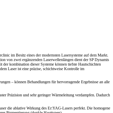
rclinic im Besitz eines der modernsten Lasersysteme auf dem Markt.
ation von zwei ergänzenden Laserwellenlängen dient der SP Dynamis
it der kombination dieser Systeme können tiefste Hautschichten
em Laser ist eine präzise, schichtweise Kontrolle im
neuerungen – können Behandlungen für hervorragende Ergebnisse an alle
hster Präzision und sehr geringer Wärmeleitung verdampfen. Dadurch
ser die ablative Wirkung des Er:YAG-Lasers perfekt. Die homogene
erer Pigmentierung (dunkle Hauttypen).