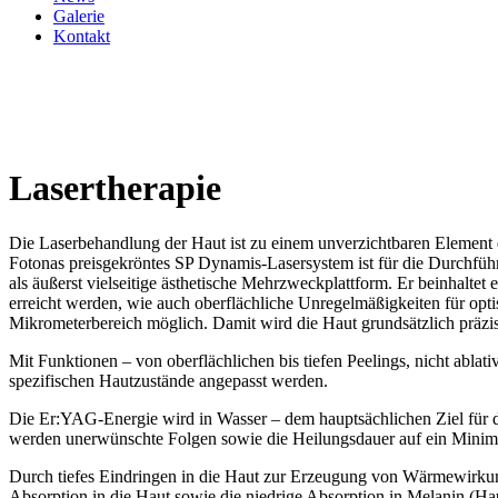
Galerie
Kontakt
Lasertherapie
Die Laserbehandlung der Haut ist zu einem unverzichtbaren Element 
Fotonas preisgekröntes SP Dynamis-Lasersystem ist für die Durchfü
als äußerst vielseitige ästhetische Mehrzweckplattform. Er beinhaltet 
erreicht werden, wie auch oberflächliche Unregelmäßigkeiten für opti
Mikrometerbereich möglich. Damit wird die Haut grundsätzlich präzi
Mit Funktionen – von oberflächlichen bis tiefen Peelings, nicht abla
spezifischen Hautzustände angepasst werden.
Die Er:YAG-Energie wird in Wasser – dem hauptsächlichen Ziel für d
werden unerwünschte Folgen sowie die Heilungsdauer auf ein Minim
Durch tiefes Eindringen in die Haut zur Erzeugung von Wärmewirku
Absorption in die Haut sowie die niedrige Absorption in Melanin (H