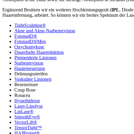
Ergänzend Besitzen wir ein weiteres Hochleistungsgerät (
IPL
, Diode
Haarentfernung, arbeitet. So können wir ein breites Spektrum der L
TightSculpting®
Akne und Akne-Narbenrevision
Fotona4D®
Fotona4D®Men
Onychomykose
Dauerhafte Haarreduktion
Pigmentierte Läsionen
Narbenrevision
Hauterneuerung
Dehnungsstreifen
Vaskuläre Läsionen
Besenreisser
Coup Rose
Rosacea
Hyperhidrose
Laser-Lipolyse
LipLase®
SmoothEye®
VectorLift®
TensorTight™
HAIRestart®